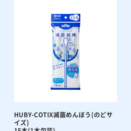
HUBY-COTIX
滅菌めんぼう(のどサ
イズ)
15本(1本包装)