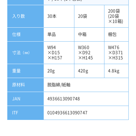
200袋
入り数
30本
20袋
(20袋
×10箱)
仕様
単品
中箱
梱包
W94
W360
W476
寸法
×D15
×D92
×D371
（㎜）
×H157
×H145
×H315
重量
20g
420g
4.8kg
原材料
脱脂綿/紙軸
JAN
4936613090748
ITF
0104936613090747