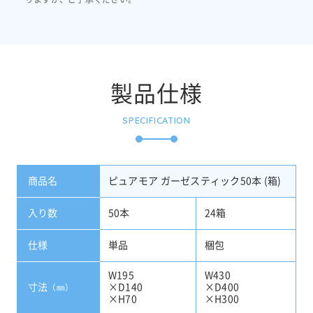
製品仕様
SPECIFICATION
商品名
ピュアモア ガーゼスティック50本 (箱)
入り数
50本
24箱
仕様
単品
梱包
W195
W430
寸法
×D140
×D400
（㎜）
×H70
×H300