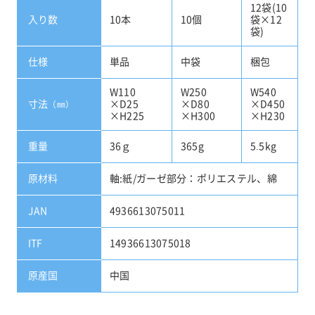
12袋(10
入り数
10本
10個
袋×12
袋)
仕様
単品
中袋
梱包
W110
W250
W540
寸法
×D25
×D80
×D450
（㎜）
×H225
×H300
×H230
重量
36ｇ
365g
5.5kg
原材料
軸:紙/ガーゼ部分：ポリエステル、綿
JAN
4936613075011
ITF
14936613075018
原産国
中国