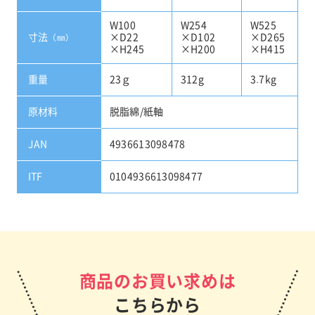
W100
W254
W525
寸法
×D22
×D102
×D265
（㎜）
×H245
×H200
×H415
重量
23ｇ
312g
3.7kg
原材料
脱脂綿/紙軸
JAN
4936613098478
ITF
0104936613098477
商品のお買い求めは
こちらから