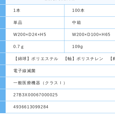
1本
100本
単品
中箱
W200
×D24
×H5
W200
×D100
×H65
0.7ｇ
109g
【綿球】ポリエステル 【軸】ポリスチレン 【
電子線滅菌
一般医療機器（クラスⅠ）
27B3X00067000025
4936613099284