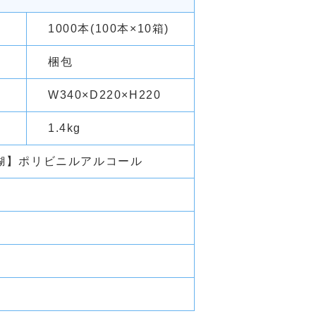
1000本(100本×10箱)
梱包
W340
×D220
×H220
1.4kg
糊】ポリビニルアルコール